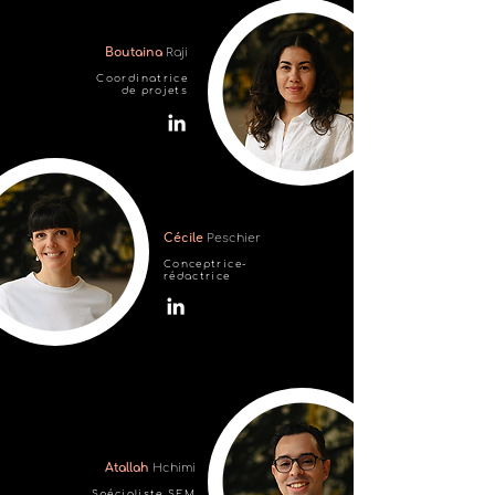
Boutaina
Raji
Coordinatrice
de projets
Cécile
Peschier
Conceptrice-
rédactrice
Atallah
Hchimi
Spécialiste SEM