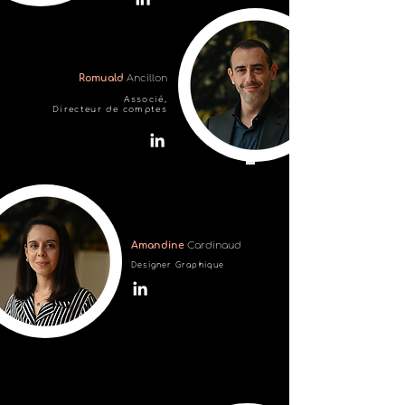
Romuald
Ancillon
Associé,
Directeur de comptes
Amandine
Cardinaud
Designer Graphique