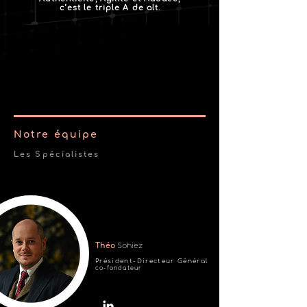
c’est le triple A de alt.
Notre équipe
Les Spécialistes
Théo
Sohiez
Président-Directeur Général
co-fondateur