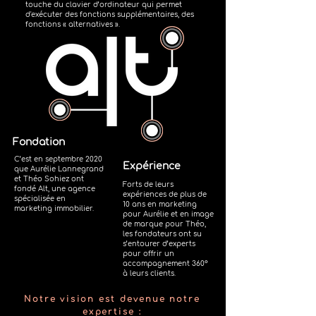
touche du clavier d’ordinateur qui permet
d'exécuter des fonctions supplémentaires, des
fonctions « alternatives ».
Fondation
C’est en septembre 2020
Expérience
que Aurélie Lannegrand
et Théo Sohiez ont
Forts de leurs
fondé Alt, une agence
expériences de plus de
spécialisée en
10 ans en marketing
marketing immobilier.
pour Aurélie et en image
de marque pour Théo,
les fondateurs ont su
s’entourer d’experts
pour offrir un
accompagnement 360°
à leurs clients.
Notre vision est devenue notre
expertise :